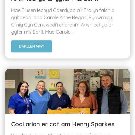
Mae Elusen Iechyd Caerdydd a’r Fro yn falch o
gyhoeddi bod Carole Anne Regan, Bydwraig y
Clinig Cyn Geni, wedi’i choroni’n Arwr Iechyd ar
gyfer mis Ebrill. Mae Carole...
DARLLEN MWY
Codi arian er cof am Henry Sparkes