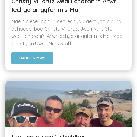
Christy Villaruz wedi’i choroni’n Arwr
Iechyd ar gyfer mis Mai
Mae’n bleser gan Elusen Iechyd Caerdydd a’r Fro
gyhoeddi bod Christy Villaruz, Uwch Nyrs Staff,
wedi’i choroni’n Arwr Iechyd ar gyfer mis Mai. Mae
Christy yn Uwch Nyrs Staff...
DARLLEN MWY
Her feicio wedi’i chwblhau