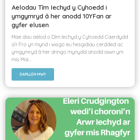
Aelodau Tîm Iechyd y Cyhoedd i
ymgymryd â her anodd 10YFan ar
gyfer elusen
Mae dau aelod o Dîm Iechyd y Cyhoedd Caerdydd
a’r Fro yn mynd i wisgo eu hesgidiau cerdded ac
ymgymryd â her dringo mynydd anodd iawn ym
mis Mai...
DARLLEN MWY