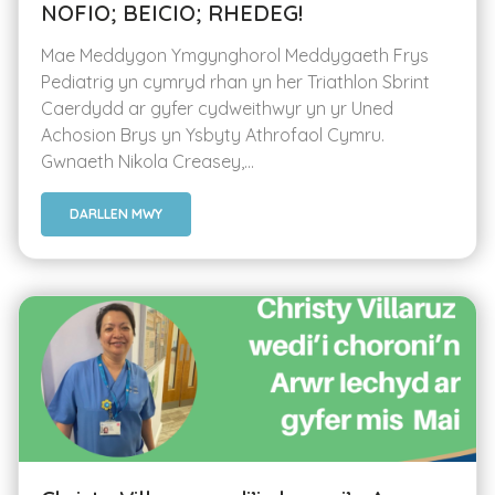
NOFIO; BEICIO; RHEDEG!
Mae Meddygon Ymgynghorol Meddygaeth Frys
Pediatrig yn cymryd rhan yn her Triathlon Sbrint
Caerdydd ar gyfer cydweithwyr yn yr Uned
Achosion Brys yn Ysbyty Athrofaol Cymru.
Gwnaeth Nikola Creasey,...
DARLLEN MWY