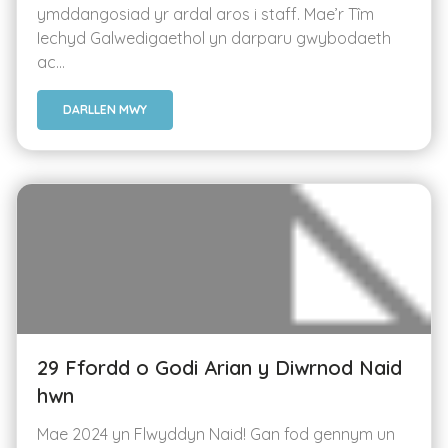
ymddangosiad yr ardal aros i staff. Mae’r Tîm
Iechyd Galwedigaethol yn darparu gwybodaeth
ac...
DARLLEN MWY
29 Ffordd o Godi Arian y Diwrnod Naid
hwn
Mae 2024 yn Flwyddyn Naid! Gan fod gennym un