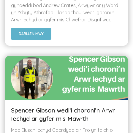
gyhoeddi bod Andrew Crates, Arlwywr ar y Ward
yn Ysbyty Athrofaol Llandochau, wedi’i goroni’n
Arwr Iechyd ar gyfer mis Chwefror. Disgrifiwyd...
DARLLEN MWY
Spencer Gibson wedi’i choroni’n Arwr
Iechyd ar gyfer mis Mawrth
Mae Elusen Iechyd Caerdydd a’r Fro yn falch o