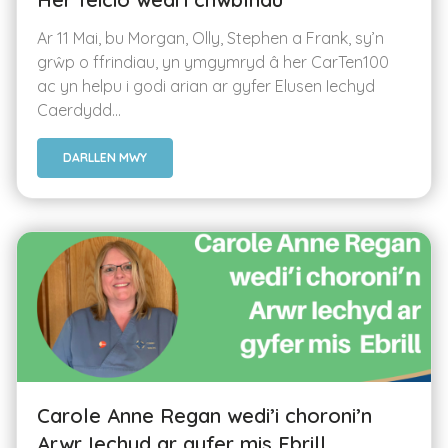
Ar 11 Mai, bu Morgan, Olly, Stephen a Frank, sy’n
grŵp o ffrindiau, yn ymgymryd â her CarTen100
ac yn helpu i godi arian ar gyfer Elusen Iechyd
Caerdydd...
DARLLEN MWY
Carole Anne Regan wedi’i choroni’n
Arwr Iechyd ar gyfer mis Ebrill