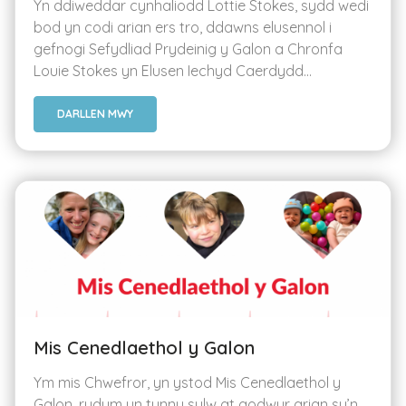
Yn ddiweddar cynhaliodd Lottie Stokes, sydd wedi
bod yn codi arian ers tro, ddawns elusennol i
gefnogi Sefydliad Prydeinig y Galon a Chronfa
Louie Stokes yn Elusen Iechyd Caerdydd...
DARLLEN MWY
Mis Cenedlaethol y Galon
Ym mis Chwefror, yn ystod Mis Cenedlaethol y
Galon, rydym yn tynnu sylw at godwyr arian sy’n