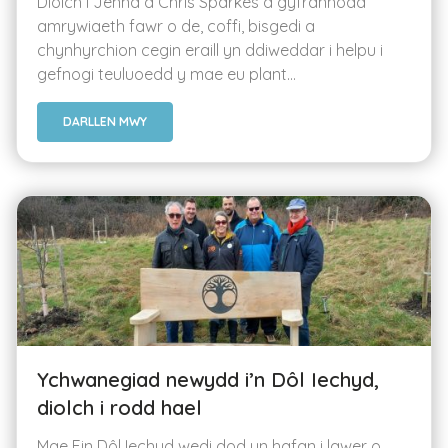
Diolch i Jenna a Chris Sparkes a gyfrannodd
amrywiaeth fawr o de, coffi, bisgedi a
chynhyrchion cegin eraill yn ddiweddar i helpu i
gefnogi teuluoedd y mae eu plant...
DARLLEN MWY
Ychwanegiad newydd i’n Dôl Iechyd,
diolch i rodd hael
Mae Ein Dôl Iechyd wedi dod yn hafan i lawer o