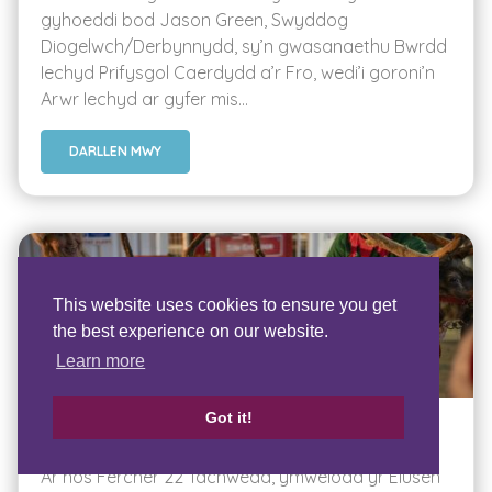
gyhoeddi bod Jason Green, Swyddog
Diogelwch/Derbynnydd, sy’n gwasanaethu Bwrdd
Iechyd Prifysgol Caerdydd a’r Fro, wedi’i goroni’n
Arwr Iechyd ar gyfer mis...
DARLLEN MWY
This website uses cookies to ensure you get
the best experience on our website.
Learn more
Got it!
Apêl Shine Bright 2023
Ar nos Fercher 22 Tachwedd, ymwelodd yr Elusen