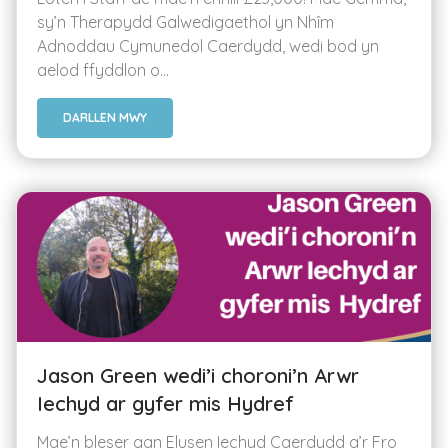
sy’n Therapydd Galwedigaethol yn Nhîm
Adnoddau Cymunedol Caerdydd, wedi bod yn
aelod ffyddlon o...
DARLLEN MWY
Jason Green wedi’i choroni’n Arwr
Iechyd ar gyfer mis Hydref
Mae’n bleser gan Elusen Iechyd Caerdydd a’r Fro