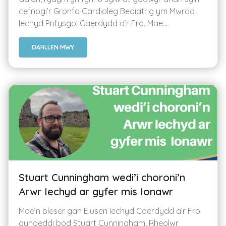
cefnogi’r Gronfa Cardioleg Bediatrig ym Mwrdd
Iechyd Prifysgol Caerdydd a’r Fro. Mae...
DARLLEN MWY
Stuart Cunningham wedi’i choroni’n
Arwr Iechyd ar gyfer mis Ionawr
Mae’n bleser gan Elusen Iechyd Caerdydd a’r Fro
gyhoeddi bod Stuart Cunningham, Rheolwr