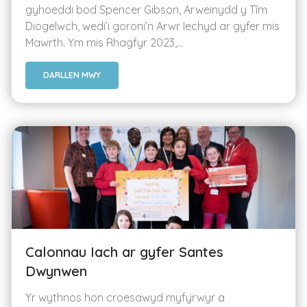
gyhoeddi bod Spencer Gibson, Arweinydd y Tîm
Diogelwch, wedi’i goroni’n Arwr Iechyd ar gyfer mis
Mawrth. Ym mis Rhagfyr 2023,...
DARLLEN MWY
Calonnau Iach ar gyfer Santes
Dwynwen
Yr wythnos hon croesawyd myfyrwyr a