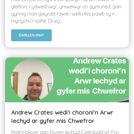
gleifion, cydweithwyr, ymwelwyr a’r gymuned, gan
gynnig man gwyrdd tawel i wella lles pawb sy’n
mynychu’r safle. Drwy...
DARLLEN MWY
Andrew Crates wedi’i choroni’n Arwr
Iechyd ar gyfer mis Chwefror
Mae’n bleser gan Elusen Iechyd Caerdydd a’r Fro