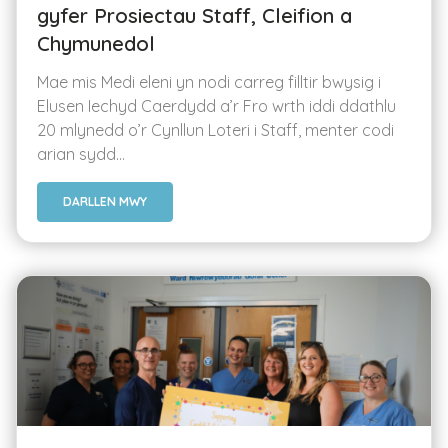
gyfer Prosiectau Staff, Cleifion a
Chymunedol
Mae mis Medi eleni yn nodi carreg filltir bwysig i
Elusen Iechyd Caerdydd a’r Fro wrth iddi ddathlu
20 mlynedd o’r Cynllun Loteri i Staff, menter codi
arian sydd...
DARLLEN MWY