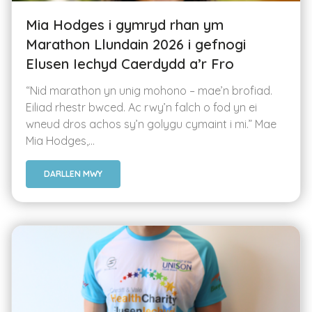
Mia Hodges i gymryd rhan ym
Marathon Llundain 2026 i gefnogi
Elusen Iechyd Caerdydd a’r Fro
“Nid marathon yn unig mohono – mae’n brofiad.
Eiliad rhestr bwced. Ac rwy’n falch o fod yn ei
wneud dros achos sy’n golygu cymaint i mi.” Mae
Mia Hodges,...
DARLLEN MWY