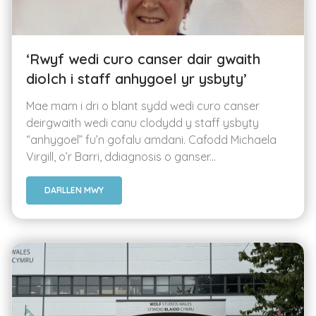
‘Rwyf wedi curo canser dair gwaith
diolch i staff anhygoel yr ysbyty’
Mae mam i dri o blant sydd wedi curo canser
deirgwaith wedi canu clodydd y staff ysbyty
“anhygoel” fu’n gofalu amdani. Cafodd Michaela
Virgill, o’r Barri, ddiagnosis o ganser...
DARLLEN MWY