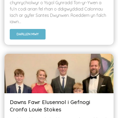
chynrychiolwyr o Ysgol Gynradd Ton-yr-Ywen a
fu’n codi arian fel rhan o ddigwyddiad Calonnau
Iach ar gyfer Santes Dwynwen. Roeddem yn falch
iawn...
DARLLEN MWY
Dawns Fawr Elusennol i Gefnogi
Cronfa Louie Stokes