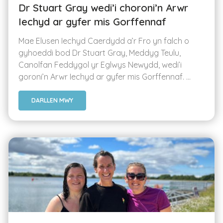
Dr Stuart Gray wedi’i choroni’n Arwr
Iechyd ar gyfer mis Gorffennaf
Mae Elusen Iechyd Caerdydd a’r Fro yn falch o
gyhoeddi bod Dr Stuart Gray, Meddyg Teulu,
Canolfan Feddygol yr Eglwys Newydd, wedi’i
goroni’n Arwr Iechyd ar gyfer mis Gorffennaf. ...
DARLLEN MWY