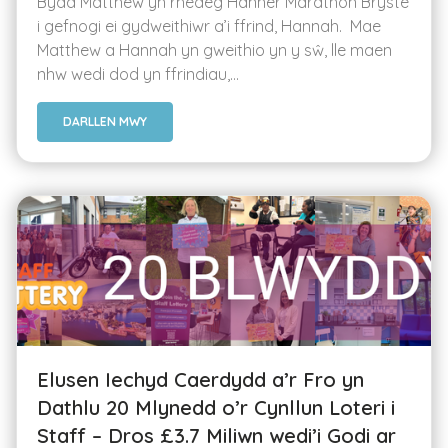
Bydd Matthew yn rhedeg Hanner Marathon Bryste
i gefnogi ei gydweithiwr a’i ffrind, Hannah. Mae
Matthew a Hannah yn gweithio yn y sŵ, lle maen
nhw wedi dod yn ffrindiau,...
DARLLEN MWY
Elusen Iechyd Caerdydd a’r Fro yn
Dathlu 20 Mlynedd o’r Cynllun Loteri i
Staff – Dros £3.7 Miliwn wedi’i Godi ar