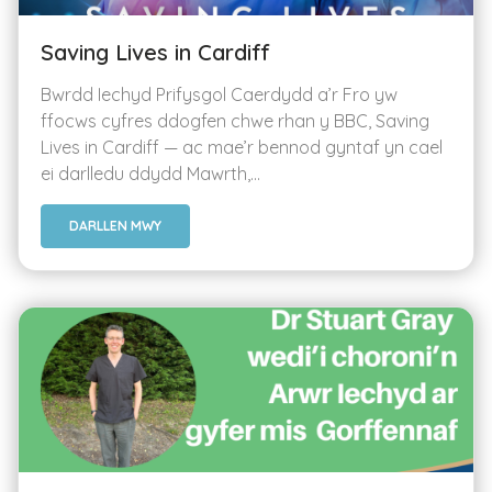
Saving Lives in Cardiff
Bwrdd Iechyd Prifysgol Caerdydd a’r Fro yw
ffocws cyfres ddogfen chwe rhan y BBC, Saving
Lives in Cardiff — ac mae’r bennod gyntaf yn cael
ei darlledu ddydd Mawrth,...
DARLLEN MWY