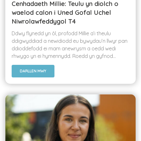
Cenhadaeth Millie: Teulu yn diolch o
waelod calon i Uned Gofal Uchel
Niwrolawfeddygol T4
Ddwy flynedd yn ôl, profodd Millie a’i theulu
ddigwyddiad a newidiodd eu bywydau’n llwyr pan
ddioddefodd ei mam anewrysm a oedd wedi
rhwygo yn ei hymennydd. Roedd yn gyfnod...
DARLLEN MWY