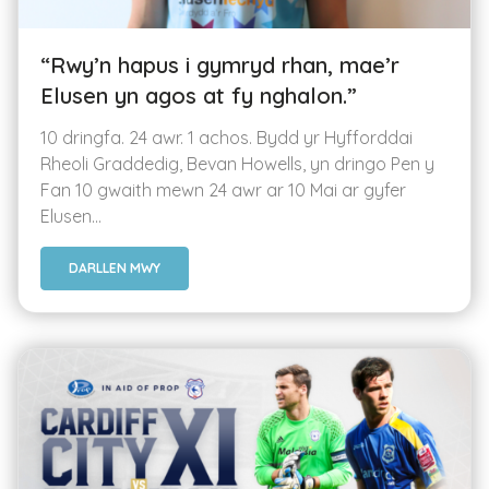
“Rwy’n hapus i gymryd rhan, mae’r
Elusen yn agos at fy nghalon.”
10 dringfa. 24 awr. 1 achos. Bydd yr Hyfforddai
Rheoli Graddedig, Bevan Howells, yn dringo Pen y
Fan 10 gwaith mewn 24 awr ar 10 Mai ar gyfer
Elusen...
DARLLEN MWY