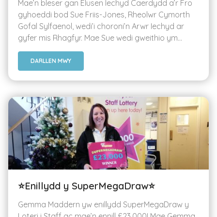
Mae’n bleser gan Elusen Iechyd Caerdydd a’r Fro
gyhoeddi bod Sue Friis-Jones, Rheolwr Cymorth
Gofal Sylfaenol, wedi’i choroni’n Arwr Iechyd ar
gyfer mis Rhagfyr. Mae Sue wedi gweithio ym...
DARLLEN MWY
⭐Enillydd y SuperMegaDraw⭐
Gemma Maddern yw enillydd SuperMegaDraw y
Loteri i Staff ac mae’n ennill £23,000! Mae Gemma,