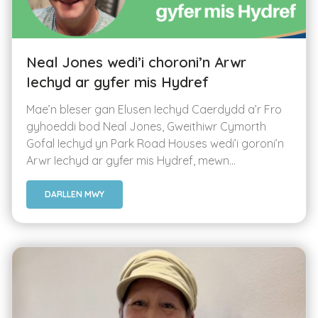
Neal Jones wedi’i choroni’n Arwr
Iechyd ar gyfer mis Hydref
Mae’n bleser gan Elusen Iechyd Caerdydd a’r Fro
gyhoeddi bod Neal Jones, Gweithiwr Cymorth
Gofal Iechyd yn Park Road Houses wedi’i goroni’n
Arwr Iechyd ar gyfer mis Hydref, mewn...
DARLLEN MWY