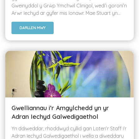
Gweinyddol y Grŵp Ymchwil Clinigol, wedi’i goroni’n
Arwr Iechyd ar gyfer mis Ionawr. Mae Stuart yn...
DARLLEN MWY
Gwelliannau i’r Amgylchedd yn yr
Adran Iechyd Galwedigaethol
Yn ddiweddar, rhoddwyd cyllid gan Loteri’r Staff i’r
Adran Iechyd Galwedigaethol i wella a diweddaru