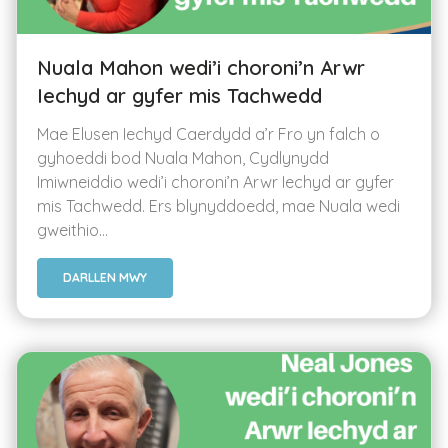
Nuala Mahon wedi’i choroni’n Arwr
Iechyd ar gyfer mis Tachwedd
Mae Elusen Iechyd Caerdydd a’r Fro yn falch o
gyhoeddi bod Nuala Mahon, Cydlynydd
Imiwneiddio wedi’i choroni’n Arwr Iechyd ar gyfer
mis Tachwedd. Ers blynyddoedd, mae Nuala wedi
gweithio...
DARLLEN MWY