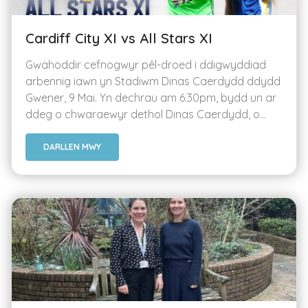
Cardiff City XI vs All Stars XI
Gwahoddir cefnogwyr pêl-droed i ddigwyddiad
arbennig iawn yn Stadiwm Dinas Caerdydd ddydd
Gwener, 9 Mai. Yn dechrau am 6.30pm, bydd un ar
ddeg o chwaraewyr dethol Dinas Caerdydd, o...
DARLLEN MWY