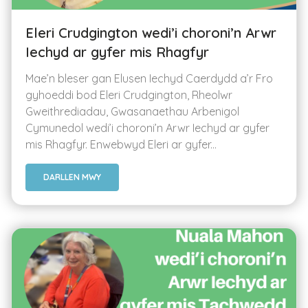
Eleri Crudgington wedi’i choroni’n Arwr
Iechyd ar gyfer mis Rhagfyr
Mae’n bleser gan Elusen Iechyd Caerdydd a’r Fro
gyhoeddi bod Eleri Crudgington, Rheolwr
Gweithrediadau, Gwasanaethau Arbenigol
Cymunedol wedi’i choroni’n Arwr Iechyd ar gyfer
mis Rhagfyr. Enwebwyd Eleri ar gyfer...
DARLLEN MWY