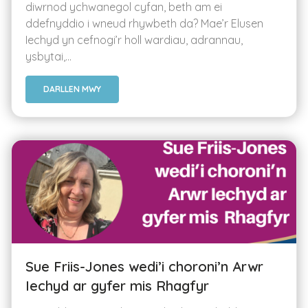
diwrnod ychwanegol cyfan, beth am ei
ddefnyddio i wneud rhywbeth da? Mae’r Elusen
Iechyd yn cefnogi’r holl wardiau, adrannau,
ysbytai,...
DARLLEN MWY
Sue Friis-Jones wedi’i choroni’n Arwr
Iechyd ar gyfer mis Rhagfyr