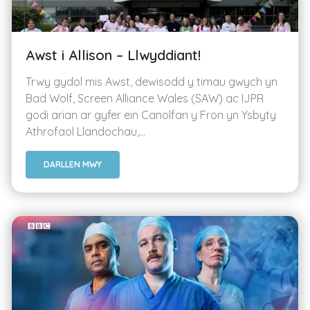
Awst i Allison – Llwyddiant!
Trwy gydol mis Awst, dewisodd y timau gwych yn
Bad Wolf, Screen Alliance Wales (SAW) ac IJPR
godi arian ar gyfer ein Canolfan y Fron yn Ysbyty
Athrofaol Llandochau,...
DARLLEN MWY