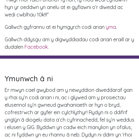
hyn yr oeddwn yn anelu at ei gyflawni o’r diwedd ac
wedi cwblhau 10k!!!”
Gallwch gyfrannu at ei hymgyrch codi arian
yma
.
Gallwch ddysgu am y digwyddiadau codi arian eraill ar y
dudalen
Facebook
.
Ymunwch â ni
Er mwyn cael gwybod am y newyddion diweddaraf gan
y rhai sy’n codi arian i ni, ac i glywed am y prosiectau
elusennol sy’n gwneud gwahaniaeth ar hyn o bryd,
cofrestrwch ar gyfer ein cylchlythyr! Rydyn ni o ddifrif
ynglŷn â diogelu data a’ch cyfrinachedd, fel sy’n weddus
i elusen y GIG. Byddwn yn cadw eich manylion yn ofalus,
ac ni fyddwn yn eu rhannu â neb. Dydyn ni ddim yn ‘rhoi