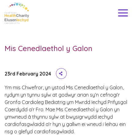
Mis Cenedlaethol y Galon
23rd February 2024
Ym mis Chwefror, yn ystod Mis Cenedlaethol y Galon,
rydym yn tynnu sylw at godwyr arian sy’n cefnogi’r
Gronfa Cardioleg Bediatrig ym Mwrdd Iechyd Prifysgol
Caerdydd a’r Fro. Mae Mis Cenedlaethol y Galon yn
ymwneud â thynnu sylw at bwysigrwydd iechyd
cardiofasgwlaidd a’r hyn y gallwn ei wneud i leihau ein
risg o glefyd cardiofasgwlaidd.