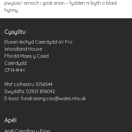
pwysau’ arnoch i godi arian – fydden ni byth o blaid
hynny.
Cysylltu
Elusen Iechyd Caerdydd a’r Fro
Woodland House
Ffordd Maes y Coed
Caerdydd
CF14 4HH
Rhif cofrestru 1056544
Swyddfa: 02921 836042
E-bost:
fundraising.cav@wales.nhs.uk
Apêl
Apêl Canolfan y Fron