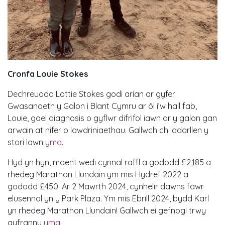
Cronfa Louie Stokes
Dechreuodd Lottie Stokes godi arian ar gyfer
Gwasanaeth y Galon i Blant Cymru ar ôl i’w hail fab,
Louie, gael diagnosis o gyflwr difrifol iawn ar y galon gan
arwain at nifer o lawdriniaethau. Gallwch chi ddarllen y
stori lawn
yma
.
Hyd yn hyn, maent wedi cynnal raffl a gododd £2,185 a
rhedeg Marathon Llundain ym mis Hydref 2022 a
gododd £450. Ar 2 Mawrth 2024, cynhelir dawns fawr
elusennol yn y Park Plaza. Ym mis Ebrill 2024, bydd Karl
yn rhedeg Marathon Llundain! Gallwch ei gefnogi trwy
gyfrannu
yma.