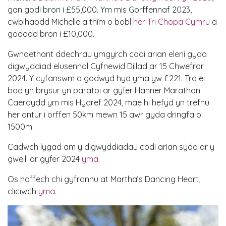
gan godi bron i £55,000. Ym mis Gorffennaf 2023,
cwblhaodd Michelle a thîm o bobl
her Tri Chopa Cymru
a
gododd bron i £10,000.
Gwnaethant ddechrau ymgyrch codi arian eleni gyda
digwyddiad elusennol Cyfnewid Dillad ar 15 Chwefror
2024. Y cyfanswm a godwyd hyd yma yw £221. Tra ei
bod yn brysur yn paratoi ar gyfer Hanner Marathon
Caerdydd ym mis Hydref 2024, mae hi hefyd yn trefnu
her antur i orffen 50km mewn 15 awr gyda dringfa o
1500m.
Cadwch lygad am y digwyddiadau codi arian sydd ar y
gweill ar gyfer 2024
yma
.
Os hoffech chi gyfrannu at Martha’s Dancing Heart,
cliciwch
yma.