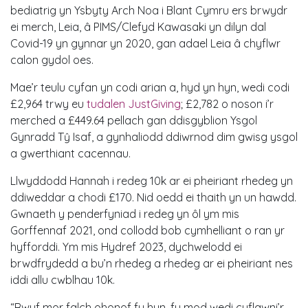
bediatrig yn Ysbyty Arch Noa i Blant Cymru ers brwydr
ei merch, Leia, â PIMS/Clefyd Kawasaki yn dilyn dal
Covid-19 yn gynnar yn 2020, gan adael Leia â chyflwr
calon gydol oes.
Mae’r teulu cyfan yn codi arian a, hyd yn hyn, wedi codi
£2,964 trwy eu
tudalen JustGiving
; £2,782 o noson i’r
merched a £449.64 pellach gan ddisgyblion Ysgol
Gynradd Tŷ Isaf, a gynhaliodd ddiwrnod dim gwisg ysgol
a gwerthiant cacennau.
Llwyddodd Hannah i redeg 10k ar ei pheiriant rhedeg yn
ddiweddar a chodi £170. Nid oedd ei thaith yn un hawdd.
Gwnaeth y penderfyniad i redeg yn ôl ym mis
Gorffennaf 2021, ond collodd bob cymhelliant o ran yr
hyfforddi. Ym mis Hydref 2023, dychwelodd ei
brwdfrydedd a bu’n rhedeg a rhedeg ar ei pheiriant nes
iddi allu cwblhau 10k.
“Rwyf mor falch ohonof fy hun, fy mod wedi cyflawni’r