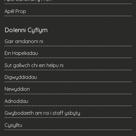
Apêl Prop
Dolenni Cyflym
Gair amdanom ni
Ein Hapeliadau
Sut gallwch chi ein helpu ni
Digwyddiadau
Newyddion
Adnoddau
Gwybodaeth am roi i staff ysbyty
Cysylltu