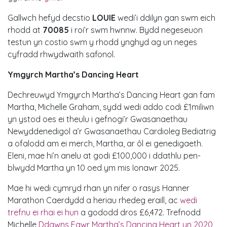
Gallwch hefyd decstio
LOUIE
wedi’i ddilyn gan swm eich
rhodd at
70085
i roi’r swm hwnnw. Bydd negeseuon
testun yn costio swm y rhodd ynghyd ag un neges
cyfradd rhwydwaith safonol.
Ymgyrch Martha’s Dancing Heart
Dechreuwyd Ymgyrch Martha’s Dancing Heart gan fam
Martha, Michelle Graham, sydd wedi addo codi £1miliwn
yn ystod oes ei theulu i gefnogi’r Gwasanaethau
Newyddenedigol a’r Gwasanaethau Cardioleg Bediatrig
a ofalodd am ei merch, Martha, ar ôl ei genedigaeth.
Eleni, mae hi’n anelu at godi £100,000 i ddathlu pen-
blwydd Martha yn 10 oed ym mis Ionawr 2025.
Mae hi wedi cymryd rhan yn nifer o rasys Hanner
Marathon Caerdydd a heriau rhedeg eraill, ac
wedi
trefnu ei rhai ei hun
a gododd dros £6,472. Trefnodd
Michelle
Ddawns Fawr Martha’s Dancing Heart yn 2020
,