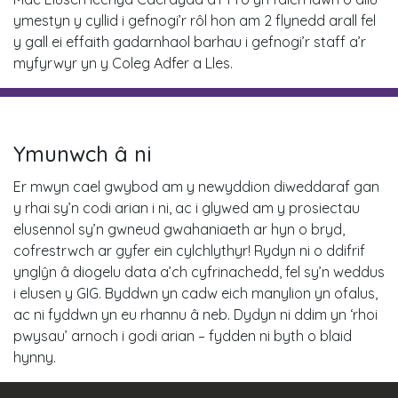
ymestyn y cyllid i gefnogi’r rôl hon am 2 flynedd arall fel
y gall ei effaith gadarnhaol barhau i gefnogi’r staff a’r
myfyrwyr yn y Coleg Adfer a Lles.
Ymunwch â ni
Er mwyn cael gwybod am y newyddion diweddaraf gan
y rhai sy’n codi arian i ni, ac i glywed am y prosiectau
elusennol sy’n gwneud gwahaniaeth ar hyn o bryd,
cofrestrwch ar gyfer ein cylchlythyr! Rydyn ni o ddifrif
ynglŷn â diogelu data a’ch cyfrinachedd, fel sy’n weddus
i elusen y GIG. Byddwn yn cadw eich manylion yn ofalus,
ac ni fyddwn yn eu rhannu â neb. Dydyn ni ddim yn ‘rhoi
pwysau’ arnoch i godi arian – fydden ni byth o blaid
hynny.