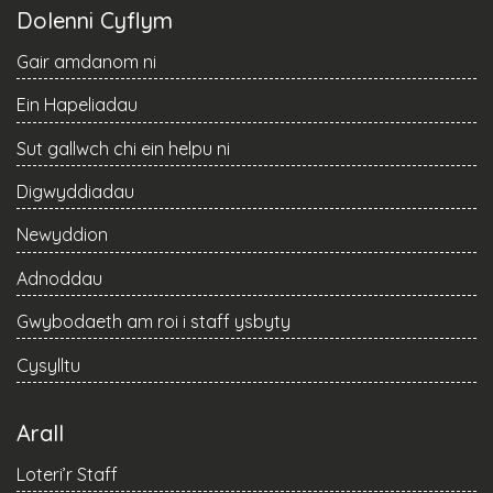
Dolenni Cyflym
Gair amdanom ni
Ein Hapeliadau
Sut gallwch chi ein helpu ni
Digwyddiadau
Newyddion
Adnoddau
Gwybodaeth am roi i staff ysbyty
Cysylltu
Arall
Loteri’r Staff