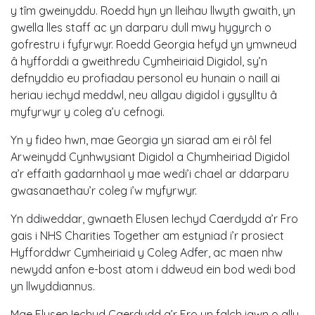
y tîm gweinyddu. Roedd hyn yn lleihau llwyth gwaith, yn
gwella lles staff ac yn darparu dull mwy hygyrch o
gofrestru i fyfyrwyr. Roedd Georgia hefyd yn ymwneud
â hyfforddi a gweithredu Cymheiriaid Digidol, sy’n
defnyddio eu profiadau personol eu hunain o naill ai
heriau iechyd meddwl, neu allgau digidol i gysylltu â
myfyrwyr y coleg a’u cefnogi.
Yn y fideo hwn, mae Georgia yn siarad am ei rôl fel
Arweinydd Cynhwysiant Digidol a Chymheiriad Digidol
a’r effaith gadarnhaol y mae wedi’i chael ar ddarparu
gwasanaethau’r coleg i’w myfyrwyr.
Yn ddiweddar, gwnaeth Elusen Iechyd Caerdydd a’r Fro
gais i NHS Charities Together am estyniad i’r prosiect
Hyfforddwr Cymheiriaid y Coleg Adfer, ac maen nhw
newydd anfon e-bost atom i ddweud ein bod wedi bod
yn llwyddiannus.
Mae Elusen Iechyd Caerdydd a’r Fro yn falch iawn o allu