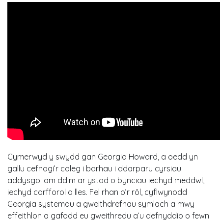
Cymerwyd y swydd gan Georgia Howard, a oedd yn
gallu cefnogi’r coleg i barhau i ddarparu cyrsiau
addysgol am ddim ar ystod o bynciau iechyd meddwl,
iechyd corfforol a lles. Fel rhan o’r rôl, cyflwynodd
Georgia systemau a gweithdrefnau symlach a mwy
effeithlon a gafodd eu gweithredu a’u defnyddio o fewn