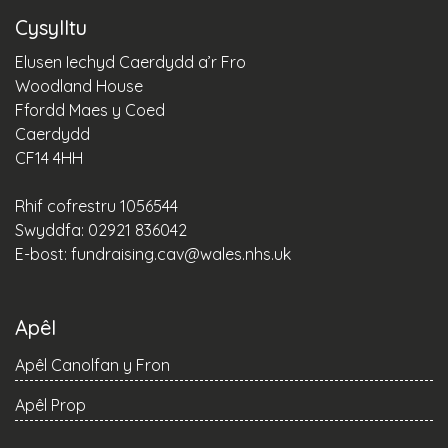
Cysylltu
Elusen Iechyd Caerdydd a’r Fro
Woodland House
Ffordd Maes y Coed
Caerdydd
CF14 4HH
Rhif cofrestru 1056544
Swyddfa: 02921 836042
E-bost:
fundraising.cav@wales.nhs.uk
Apêl
Apêl Canolfan y Fron
Apêl Prop