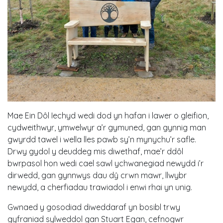
Mae Ein Dôl Iechyd wedi dod yn hafan i lawer o gleifion,
cydweithwyr, ymwelwyr a’r gymuned, gan gynnig man
gwyrdd tawel i wella lles pawb sy’n mynychu’r safle.
Drwy gydol y deuddeg mis diwethaf, mae’r ddôl
bwrpasol hon wedi cael sawl ychwanegiad newydd i’r
dirwedd, gan gynnwys dau dŷ crwn mawr, llwybr
newydd, a cherfiadau trawiadol i enwi rhai yn unig.
Gwnaed y gosodiad diweddaraf yn bosibl trwy
gyfraniad sylweddol gan Stuart Egan, cefnogwr