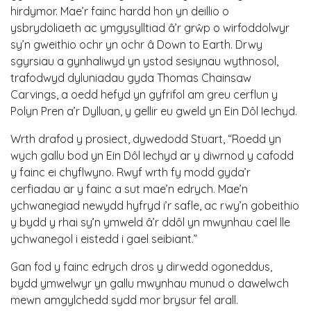
hirdymor. Mae’r fainc hardd hon yn deillio o
ysbrydoliaeth ac ymgysylltiad â’r grŵp o wirfoddolwyr
sy’n gweithio ochr yn ochr â Down to Earth. Drwy
sgyrsiau a gynhaliwyd yn ystod sesiynau wythnosol,
trafodwyd dyluniadau gyda Thomas Chainsaw
Carvings, a oedd hefyd yn gyfrifol am greu cerflun y
Polyn Pren a’r Dylluan, y gellir eu gweld yn Ein Dôl Iechyd.
Wrth drafod y prosiect, dywedodd Stuart, “Roedd yn
wych gallu bod yn Ein Dôl Iechyd ar y diwrnod y cafodd
y fainc ei chyflwyno. Rwyf wrth fy modd gyda’r
cerfiadau ar y fainc a sut mae’n edrych. Mae’n
ychwanegiad newydd hyfryd i’r safle, ac rwy’n gobeithio
y bydd y rhai sy’n ymweld â’r ddôl yn mwynhau cael lle
ychwanegol i eistedd i gael seibiant.”
Gan fod y fainc edrych dros y dirwedd ogoneddus,
bydd ymwelwyr yn gallu mwynhau munud o dawelwch
mewn amgylchedd sydd mor brysur fel arall.