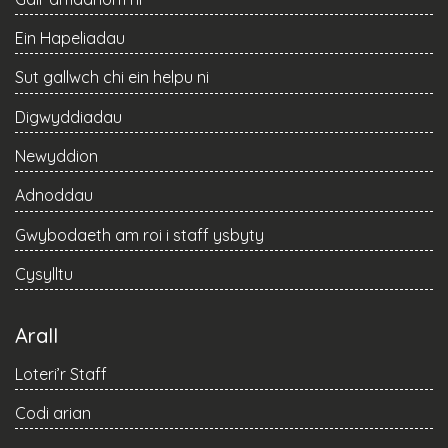
Ein Hapeliadau
Sut gallwch chi ein helpu ni
Digwyddiadau
Newyddion
Adnoddau
Gwybodaeth am roi i staff ysbyty
Cysylltu
Arall
Loteri’r Staff
Codi arian