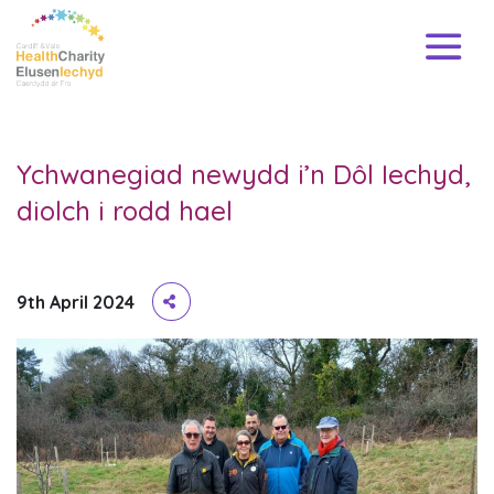
Ychwanegiad newydd i’n Dôl Iechyd,
diolch i rodd hael
9th April 2024