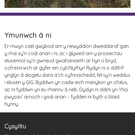
Ymunwch â ni
Er mwyn cael gwybod am y newyddion diweddaraf gan
y rhai sy’n codi arian i ni, ac i glywed am y prosiectau
elusennol sy’n gwneud gwahaniaeth ar hyn o bryd,
cofrestrwch ar gyfer ein cylchlythyr! Rydyn ni o ddifrif
ynglŷn â diogelu data a’ch cyfrinachedd, fel sy’n weddus
i elusen y GIG. Byddwn yn cadw eich manylion yn ofalus,
ac ni fyddwn yn eu rhannu â neb. Dydyn ni ddim yn ‘rhoi
pwysau’ arnoch i godi arian – fydden ni byth o blaid
hynny.
Cysylltu