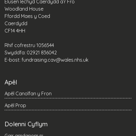
Elusen Iechyd Caerdydd a’r Fro
Woodland House
Ffordd Maes y Coed
Caerdydd
CF14 4HH
Rhif cofrestru 1056544
Swyddfa: 02921 836042
E-bost:
fundraising.cav@wales.nhs.uk
Apêl
Apêl Canolfan y Fron
Apêl Prop
Dolenni Cyflym
Gair amdanom ni