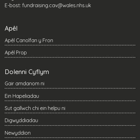
E-bost:
fundraising.cav@wales.nhs.uk
Apêl
Apêl Canolfan y Fron
Apêl Prop
Dolenni Cyflym
Gair amdanom ni
Ein Hapeliadau
Sut gallwch chi ein helpu ni
Digwyddiadau
Newyddion