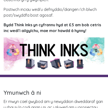
Postiwch inciau wedi’u defnyddio/diangen i’ch blwch
post/swyddfa bost agosaf.
Bydd Think Inks yn cyfrannu hyd at £5 am bob cetris
inc wedi’i ailgylchu, mae mor hawdd â hynny!
Ymunwch â ni
Er mwyn cael gwybod am y newyddion diweddaraf gan
y rhai sy’n codi arian i ni, ac i glywed am y prosiectau