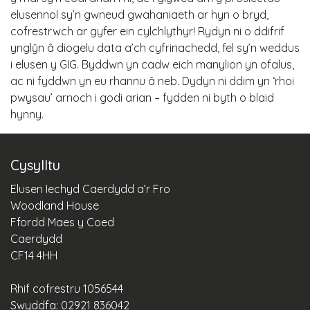
elusennol sy’n gwneud gwahaniaeth ar hyn o bryd,
cofrestrwch ar gyfer ein cylchlythyr! Rydyn ni o ddifrif
ynglŷn â diogelu data a’ch cyfrinachedd, fel sy’n weddus
i elusen y GIG. Byddwn yn cadw eich manylion yn ofalus,
ac ni fyddwn yn eu rhannu â neb. Dydyn ni ddim yn ‘rhoi
pwysau’ arnoch i godi arian – fydden ni byth o blaid
hynny.
Cysylltu
Elusen Iechyd Caerdydd a’r Fro
Woodland House
Ffordd Maes y Coed
Caerdydd
CF14 4HH
Rhif cofrestru 1056544
Swyddfa: 02921 836042