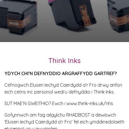
Think Inks
YDYCH CHI’N DEFNYDDIO ARGRAFFYDD GARTREF?
Cefnogwch Elusen Iechyd Caerdydd a’r Fro drwy anfon
eich cetris inc personol wedi’u defnyddio i Think Inks.
SUT MAE’N GWEITHIO? Ewch i www.think-inks.uk/nhs
Gofynnwch am fag ailgylchu RHADBOST a dewiswch
‘Elusen Iechyd Caerdydd a’r Fro’ fel eich ymddiriedolaeth
elusennol yn y gwymplen.