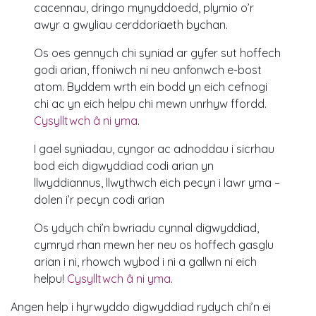
cacennau, dringo mynyddoedd, plymio o’r
awyr a gwyliau cerddoriaeth bychan.
Os oes gennych chi syniad ar gyfer sut hoffech
godi arian, ffoniwch ni neu anfonwch e-bost
atom. Byddem wrth ein bodd yn eich cefnogi
chi ac yn eich helpu chi mewn unrhyw ffordd.
Cysylltwch â ni yma
.
I gael syniadau, cyngor ac adnoddau i sicrhau
bod eich digwyddiad codi arian yn
llwyddiannus, llwythwch eich pecyn i lawr yma –
dolen i’r pecyn codi arian
Os ydych chi’n bwriadu cynnal digwyddiad,
cymryd rhan mewn her neu os hoffech gasglu
arian i ni, rhowch wybod i ni a gallwn ni eich
helpu!
Cysylltwch â ni yma
.
Angen help i hyrwyddo digwyddiad rydych chi’n ei