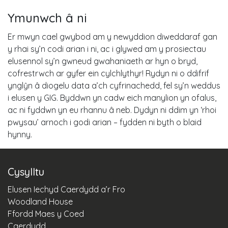
Ymunwch â ni
Er mwyn cael gwybod am y newyddion diweddaraf gan
y rhai sy’n codi arian i ni, ac i glywed am y prosiectau
elusennol sy’n gwneud gwahaniaeth ar hyn o bryd,
cofrestrwch ar gyfer ein cylchlythyr! Rydyn ni o ddifrif
ynglŷn â diogelu data a’ch cyfrinachedd, fel sy’n weddus
i elusen y GIG. Byddwn yn cadw eich manylion yn ofalus,
ac ni fyddwn yn eu rhannu â neb. Dydyn ni ddim yn ‘rhoi
pwysau’ arnoch i godi arian – fydden ni byth o blaid
hynny.
Cysylltu
Elusen Iechyd Caerdydd a’r Fro
Woodland House
Ffordd Maes y Coed
Caerdydd