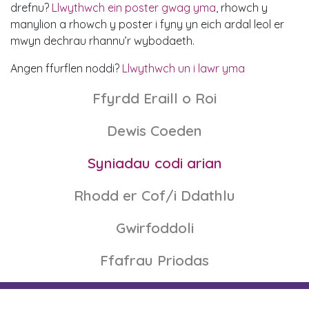
drefnu?
Llwythwch ein poster gwag
yma
, rhowch y
manylion a rhowch y poster i fyny yn eich ardal leol er
mwyn dechrau rhannu’r wybodaeth.
Angen ffurflen noddi?
Llwythwch un i lawr yma
Ffyrdd Eraill o Roi
Dewis Coeden
Syniadau codi arian
Rhodd er Cof/i Ddathlu
Gwirfoddoli
Ffafrau Priodas