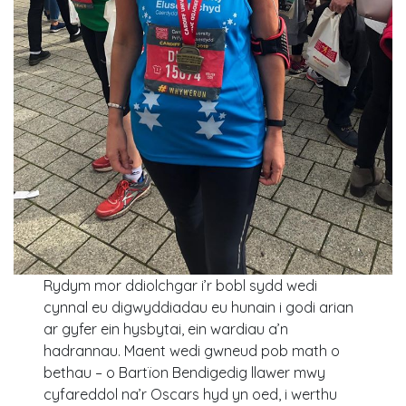
Rydym mor ddiolchgar i’r bobl sydd wedi
cynnal eu digwyddiadau eu hunain i godi arian
ar gyfer ein hysbytai, ein wardiau a’n
hadrannau. Maent wedi gwneud pob math o
bethau – o Bartïon Bendigedig llawer mwy
cyfareddol na’r Oscars hyd yn oed, i werthu