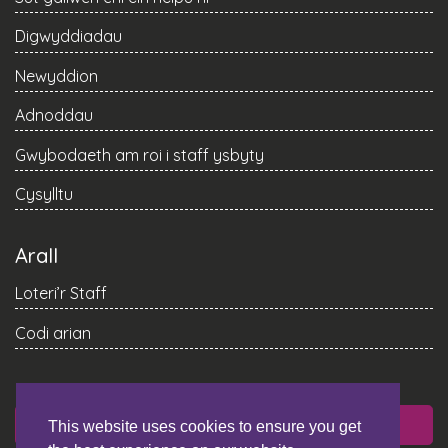
Digwyddiadau
Newyddion
Adnoddau
Gwybodaeth am roi i staff ysbyty
Cysylltu
Arall
Loteri’r Staff
Codi arian
RHOI
This website uses cookies to ensure you get