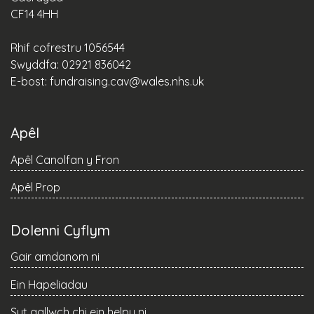
CF14 4HH
Rhif cofrestru 1056544
Swyddfa: 02921 836042
E-bost:
fundraising.cav@wales.nhs.uk
Apêl
Apêl Canolfan y Fron
Apêl Prop
Dolenni Cyflym
Gair amdanom ni
Ein Hapeliadau
Sut gallwch chi ein helpu ni