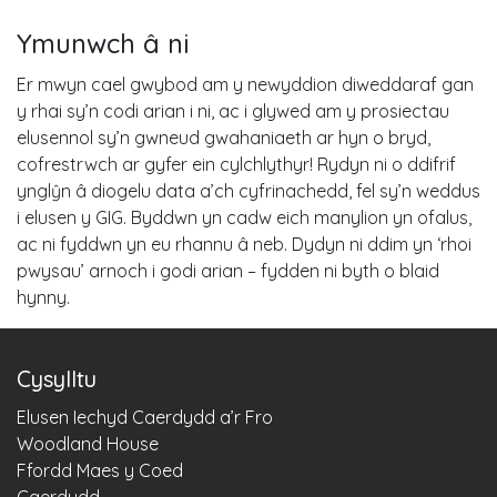
Ymunwch â ni
Er mwyn cael gwybod am y newyddion diweddaraf gan
y rhai sy’n codi arian i ni, ac i glywed am y prosiectau
elusennol sy’n gwneud gwahaniaeth ar hyn o bryd,
cofrestrwch ar gyfer ein cylchlythyr! Rydyn ni o ddifrif
ynglŷn â diogelu data a’ch cyfrinachedd, fel sy’n weddus
i elusen y GIG. Byddwn yn cadw eich manylion yn ofalus,
ac ni fyddwn yn eu rhannu â neb. Dydyn ni ddim yn ‘rhoi
pwysau’ arnoch i godi arian – fydden ni byth o blaid
hynny.
Cysylltu
Elusen Iechyd Caerdydd a’r Fro
Woodland House
Ffordd Maes y Coed