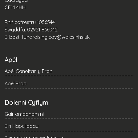
Caerdydd
CF14 4HH
Rhif cofrestru 1056544
Swyddfa: 02921 836042
E-bost:
fundraising.cav@wales.nhs.uk
Apêl
Apêl Canolfan y Fron
Apêl Prop
Dolenni Cyflym
Gair amdanom ni
Ein Hapeliadau