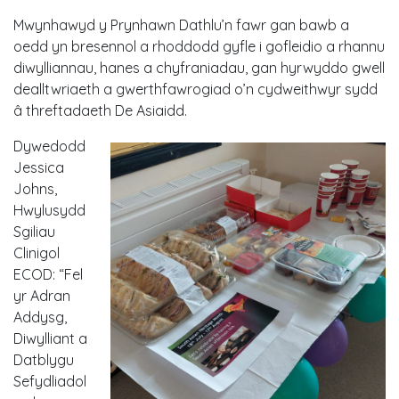
Mwynhawyd y Prynhawn Dathlu’n fawr gan bawb a
oedd yn bresennol a rhoddodd gyfle i gofleidio a rhannu
diwylliannau, hanes a chyfraniadau, gan hyrwyddo gwell
dealltwriaeth a gwerthfawrogiad o’n cydweithwyr sydd
â threftadaeth De Asiaidd.
Dywedodd
Jessica
Johns,
Hwylusydd
Sgiliau
Clinigol
ECOD: “Fel
yr Adran
Addysg,
Diwylliant a
Datblygu
Sefydliadol