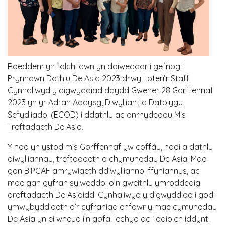
Roeddem yn falch iawn yn ddiweddar i gefnogi
Prynhawn Dathlu De Asia 2023 drwy Loteri’r Staff.
Cynhaliwyd y digwyddiad ddydd Gwener 28 Gorffennaf
2023 yn yr Adran Addysg, Diwylliant a Datblygu
Sefydliadol (ECOD) i ddathlu ac anrhydeddu Mis
Treftadaeth De Asia.
Y nod yn ystod mis Gorffennaf yw coffáu, nodi a dathlu
diwylliannau, treftadaeth a chymunedau De Asia. Mae
gan BIPCAF amrywiaeth ddiwylliannol ffyniannus, ac
mae gan gyfran sylweddol o’n gweithlu ymroddedig
dreftadaeth De Asiaidd. Cynhaliwyd y digwyddiad i godi
ymwybyddiaeth o’r cyfraniad enfawr y mae cymunedau
De Asia yn ei wneud i’n gofal iechyd ac i ddiolch iddynt.