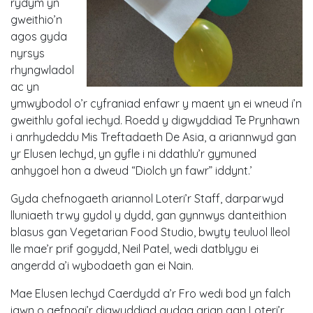
rydym yn
gweithio’n
agos gyda
nyrsys
rhyngwladol
ac yn
ymwybodol o’r cyfraniad enfawr y maent yn ei wneud i’n
gweithlu gofal iechyd. Roedd y digwyddiad Te Prynhawn
i anrhydeddu Mis Treftadaeth De Asia, a ariannwyd gan
yr Elusen Iechyd, yn gyfle i ni ddathlu’r gymuned
anhygoel hon a dweud “Diolch yn fawr” iddynt.’
Gyda chefnogaeth ariannol Loteri’r Staff, darparwyd
lluniaeth trwy gydol y dydd, gan gynnwys danteithion
blasus gan Vegetarian Food Studio, bwyty teuluol lleol
lle mae’r prif gogydd, Neil Patel, wedi datblygu ei
angerdd a’i wybodaeth gan ei Nain.
Mae Elusen Iechyd Caerdydd a’r Fro wedi bod yn falch
iawn o gefnogi’r digwyddiad gydag arian gan Loteri’r