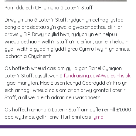
Pam ddylech CHI ymuno â Loteri’r Staff!
Drwy ymuno â Loteri’r Staff, rydych yn cefnogi ystod
eang o brosiectau sy’n gwella gwasanaethau di-ri ar
draws y BIP. Drwy’r cyllid hwn, rydych yn ein helpu i
wneud pethau’n well i’n staff a’n cleifion, gan ein helpu ni i
gyd i weithio gyda’n gilydd i greu Cymru fwy Ffyniannus,
Iachach a Chydnerth.
Os hoffech wneud cais am gyllid gan Banel Cynigion
Loteri’r Staff, cysylltwch â
fundraising.cav@wales.nhs.uk
i gael manylion. Mae Elusen Iechyd Caerdydd a’r Fro yn
eich annog i wneud cais am arian drwy gronfa Loteri’r
Staff, a all wella eich adran neu wasanaeth.
Os hoffech ymuno â Loteri’r Staff am gyfle i ennill £1,000
bob wythnos, gellir llenwi ffurflenni cais
yma.