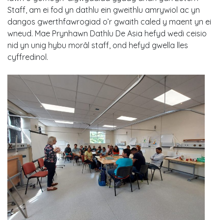
Staff, am ei fod yn dathlu ein gweithlu amrywiol ac yn
dangos gwerthfawrogiad o’r gwaith caled y maent yn ei
wneud. Mae Prynhawn Dathlu De Asia hefyd wedi ceisio
nid yn unig hybu morâl staff, ond hefyd gwella lles
cyffredinol.