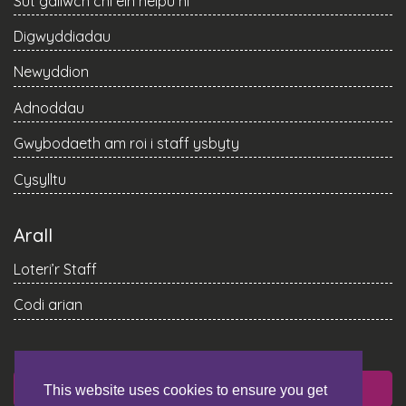
Sut gallwch chi ein helpu ni
Digwyddiadau
Newyddion
Adnoddau
Gwybodaeth am roi i staff ysbyty
Cysylltu
Arall
Loteri’r Staff
Codi arian
RHOI
This website uses cookies to ensure you get