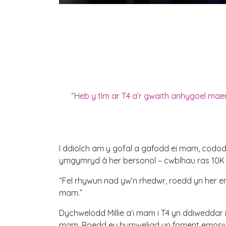
“Heb y tîm ar T4 a’r gwaith anhygoel mae
I ddiolch am y gofal a gafodd ei mam, cododd 
ymgymryd â her bersonol – cwblhau ras 10K 
“Fel rhywun nad yw’n rhedwr, roedd yn her en
mam.”
Dychwelodd Millie a’i mam i T4 yn ddiweddar
mam. Roedd eu hymweliad yn foment emosiyno