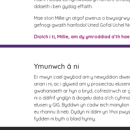
ddaeth i ben gydag effaith.
Mae stori Millie yn atgof pwerus o bwysigrw
gefnogi gwaith hanfodol Uned Gofal Uchel 
Diolch i ti, Millie, am dy ymroddiad a’th ha
Ymunwch â ni
Er mwyn cael gwybod am y newyddion diwedd
arian i ni, ac i glywed am y prosiectau eluse
gwahaniaeth ar hyn o bryd, cofrestrwch ar gy
ni o ddifrif ynglŷn â diogelu data a’ch cyfrin
elusen y GIG. Byddwn yn cadw eich manylion 
eu rhannu â neb. Dydyn ni ddim yn ‘rhoi pwys
fydden ni byth o blaid hynny.