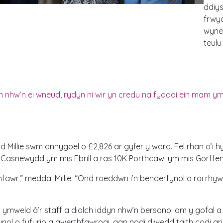
ddiys
frwyd
wyne
teulu
n nhw’n ei wneud, rydyn ni wir yn credu na fyddai ein mam 
Millie swm anhygoel o £2,826 ar gyfer y ward. Fel rhan o’i hy
Casnewydd ym mis Ebrill a ras 10K Porthcawl ym mis Gorffe
fawr,” meddai Millie. “Ond roeddwn i’n benderfynol o roi rhy
 i ymweld â’r staff a diolch iddyn nhw’n bersonol am y gofa
l o fyfyrio a gwerthfawrogi, gan nodi diwedd taith codi a