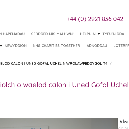
+44 (0) 2921 836 042
IN HAPELIADAU
CERDDED MIS MAI HWN!
HELPU NI
TYFU’N DDA
NEWYDDION
NHS CHARITIES TOGETHER
ADNODDAU
LOTERI’
WAELOD CALON I UNED GOFAL UCHEL NIWROLAWFEDDYGOL T4
/
diolch o waelod calon i Uned Gofal Uche
Ddwy 
ddig