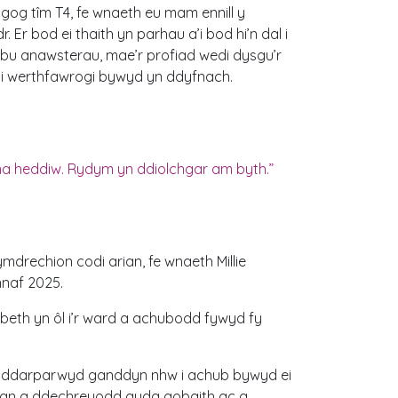
gog tîm T4, fe wnaeth eu mam ennill y
r. Er bod ei thaith yn parhau a’i bod hi’n dal i
bu anawsterau, mae’r profiad wedi dysgu’r
 i werthfawrogi bywyd yn ddyfnach.
yma heddiw. Rydym yn ddiolchgar am byth.”
mdrechion codi arian, fe wnaeth Millie
nnaf 2025.
wbeth yn ôl i’r ward a achubodd fywyd fy
l a ddarparwyd ganddyn nhw i achub bywyd ei
rian a ddechreuodd gyda gobaith ac a