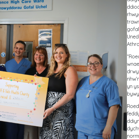
ddio
rhwy
trawm
gofal
Uned
Athr
“Roed
wnae
drwy 
nhw’n
yn ys
bywy
Roedd
feddy
ddiym
dychw
norm