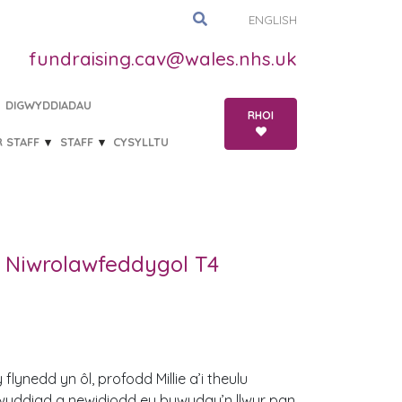
ENGLISH
fundraising.cav@wales.nhs.uk
DIGWYDDIADAU
RHOI
R STAFF
STAFF
CYSYLLTU
l Niwrolawfeddygol T4
flynedd yn ôl, profodd Millie a’i theulu
wyddiad a newidiodd eu bywydau’n llwyr pan