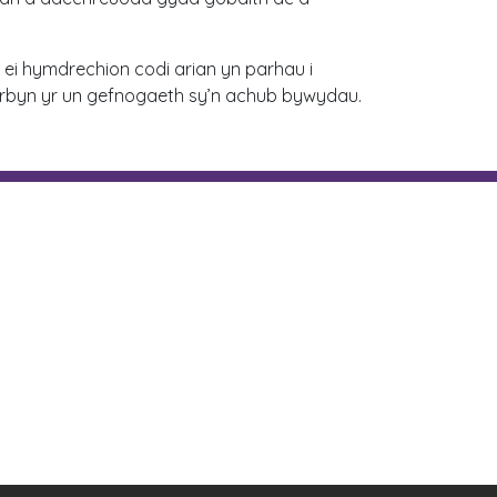
 ei hymdrechion codi arian yn parhau i
erbyn yr un gefnogaeth sy’n achub bywydau.