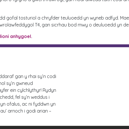
ydd gofal tosturiol a chryfder teuluoedd yn wyneb adfyd. Mae
Niwrolawfeddygol T4, gan sicrhau bod mwy o deuluoedd yn d
elioni anhygoel.
araf gan y rhai sy’n codi
nnol sy’n gwneud
fer ein cylchlythyr! Rydyn
achedd, fel sy’n weddus i
yn ofalus, ac ni fyddwn yn
au’ arnoch i godi arian –