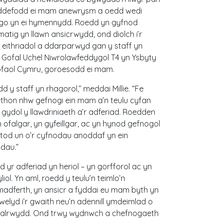
ddefodd ei mam anewrysm a oedd wedi
go yn ei hymennydd. Roedd yn gyfnod
atig yn llawn ansicrwydd, ond diolch i’r
 eithriadol a ddarparwyd gan y staff yn
 Gofal Uchel Niwrolawfeddygol T4 yn Ysbyty
ofaol Cymru, goroesodd ei mam.
d y staff yn rhagorol,” meddai Millie. “Fe
thon nhw gefnogi ein mam a’n teulu cyfan
gydol y llawdriniaeth a’r adferiad. Roedden
 ofalgar, yn gyfeillgar, ac yn hynod gefnogol
tod un o’r cyfnodau anoddaf yn ein
dau.”
 yr adferiad yn heriol – yn gorfforol ac yn
liol. Yn aml, roedd y teulu’n teimlo’n
adferth, yn ansicr a fyddai eu mam byth yn
elyd i’r gwaith neu’n adennill ymdeimlad o
alrwydd. Ond trwy wydnwch a chefnogaeth