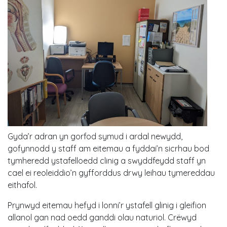
Gyda’r adran yn gorfod symud i ardal newydd,
gofynnodd y staff am eitemau a fyddai’n sicrhau bod
tymheredd ystafelloedd clinig a swyddfeydd staff yn
cael ei reoleiddio’n gyfforddus drwy leihau tymereddau
eithafol.
Prynwyd eitemau hefyd i lonni’r ystafell glinig i gleifion
allanol gan nad oedd ganddi olau naturiol. Crëwyd