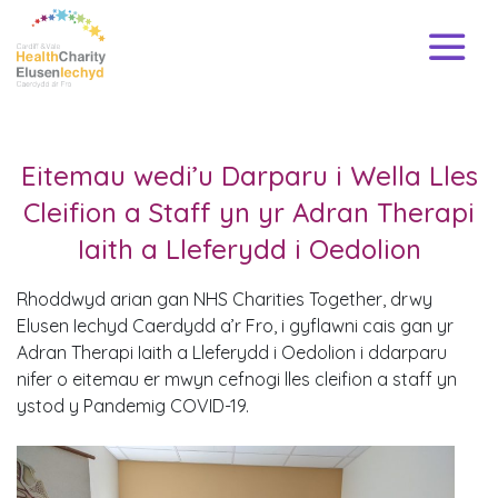
Eitemau wedi’u Darparu i Wella Lles
Cleifion a Staff yn yr Adran Therapi
Iaith a Lleferydd i Oedolion
Rhoddwyd arian gan NHS Charities Together, drwy
Elusen Iechyd Caerdydd a’r Fro, i gyflawni cais gan yr
Adran Therapi Iaith a Lleferydd i Oedolion i ddarparu
nifer o eitemau er mwyn cefnogi lles cleifion a staff yn
ystod y Pandemig COVID-19.