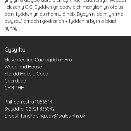
ynglŷn â diogelu data a’ch cyfrinachedd, fel sy’n weddus
i elusen y GIG. Byddwn yn cadw eich manylion yn ofalus,
ac ni fyddwn yn eu rhannu â neb. Dydyn ni ddim yn ‘rhoi
pwysau’ arnoch i godi arian – fydden ni byth o blaid
hynny.
Cysylltu
Elusen Iechyd Caerdydd a’r Fro
Woodland House
Ffordd Maes y Coed
Caerdydd
CF14 4HH
Rhif cofrestru 1056544
Swyddfa: 02921 836042
E-bost:
fundraising.cav@wales.nhs.uk