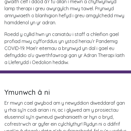
gwaith celf i ddod â’r tu allan i mewn a chyflwynwyd
lamp therapi i greu awyrgylch mwy tawel. Prynwyd
amrywiaeth o blanhigion hefyd i greu amgylchedd mwy
hamddenol yn yr adran.
Roedd y cyllid hwn yn caniatáu i staff a chleifion gael
profiad mwy cyfforddus yn ystod heriau’r Pandemig
COVID-19. Mae’r eitemau a brynwyd yn dal i gael eu
defnyddio a’u gwerthfawrogi gan yr Adran Therapi Iaith
a Lleferydd i Oedolion heddiw.
Ymunwch â ni
Er mwyn cael gwybod am y newyddion diweddaraf gan
y rhai sy’n codi arian i ni, ac i glywed am y prosiectau
elusennol sy’n gwneud gwahaniaeth ar hyn o bryd,
cofrestrwch ar gyfer ein cylchlythyr! Rydyn ni o ddifrif